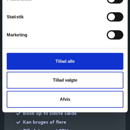
KARUP 100
Statistik
90.000,-
Marketing
(900,- per vej)
Forudbetaling giver adgang til 100 enkeltrejser
Tillad alle
100 enkeltrejser
Håndbagage
23kg indtjekket bagage
Tillad valgte
Gratis ændring
Gratis navneændring
Afvis
Fuld refundering
Book op til sidste sæde
Kan bruges af flere