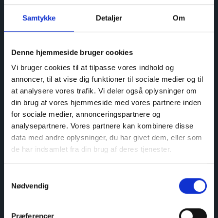
23kg indtjekket bagage
Samtykke
Detaljer
Om
Gratis ændring
Gratis navneændring
Denne hjemmeside bruger cookies
Fuld refundering
Vi bruger cookies til at tilpasse vores indhold og
Book op til sidste sæde
annoncer, til at vise dig funktioner til sociale medier og til
Kan bruges af flere
at analysere vores trafik. Vi deler også oplysninger om
Tilkøb Lounge i CPH
din brug af vores hjemmeside med vores partnere inden
Gyldig i 12 måneder
for sociale medier, annonceringspartnere og
analysepartnere. Vores partnere kan kombinere disse
data med andre oplysninger, du har givet dem, eller som
de har indsamlet fra din brug af deres tjenester.
Start nu
Samtykkevalg
Nødvendig
Præferencer