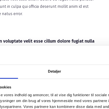
nt in culpa qui officia deserunt mollit anim id est
 natus error.
n voluptate velit esse cillum dolore fugiat nulla
on proident.
uptate velit esse cillum dolore eu fugiat nulla pariatur
sunt in culpa qui officia deserunt mollit anim id est
Detaljer
e natus error.
ookies
se vores indhold og annoncer, til at vise dig funktioner til sociale
oplysninger om din brug af vores hjemmeside med vores partnere i
ysepartnere. Vores partnere kan kombinere disse data med andr