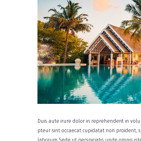
Duis aute irure dolor in reprehenderit in volu
pteur sint occaecat cupidatat non proident, su
laborum Sede ut perspiciatis unde omnis iste