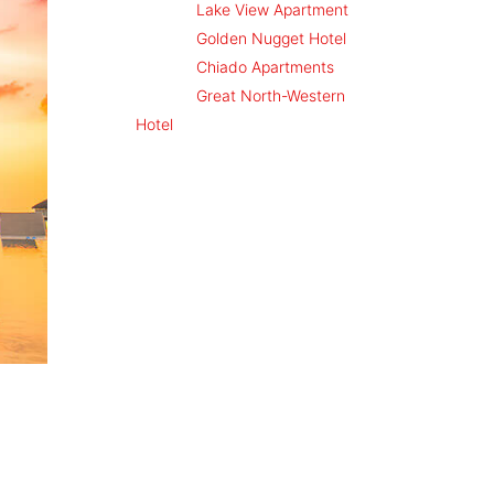
Arda
på
Lake View Apartment
Arda
på
Golden Nugget Hotel
Arda
på
Chiado Apartments
Arda
på
Great North-Western
Hotel