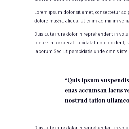
Lorem ipsum dolor sit amet, consectetur adip
dolore magna aliqua. Ut enim ad minim veni
Duis aute irure dolor in reprehenderit in volu
pteur sint occaecat cupidatat non proident, su
laborum Sed ut perspiciatis unde omnis iste
“Quis ipsum suspendiss
enas accumsan lacus ve
nostrud tation ullamco
Duis aute irure dolor in reprehenderit in volu