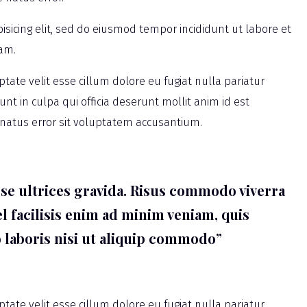
isicing elit, sed do eiusmod tempor incididunt ut labore et
am.
ptate velit esse cillum dolore eu fugiat nulla pariatur
nt in culpa qui officia deserunt mollit anim id est
 natus error sit voluptatem accusantium.
e ultrices gravida. Risus commodo viverra
l facilisis enim ad minim veniam, quis
 laboris nisi ut aliquip commodo”
ptate velit esse cillum dolore eu fugiat nulla pariatur