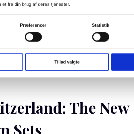
uptate velit esse cillum dolore eu fugiat nulla pariatur
et fra din brug af deres tjenester.
sunt in culpa qui officia deserunt mollit anim id est
e natus error.
Præferencer
Statistik
Tillad valgte
itzerland: The New
m Sets