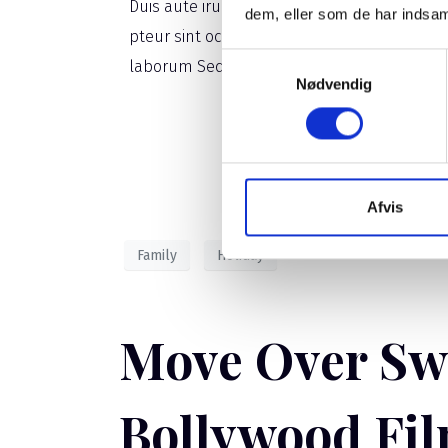
Duis aute irure dolor in reprehenderit in vol
dem, eller som de har indsaml
pteur sint occaecat cupidatat non proident, 
Samtykkevalg
laborum Sede ut perspiciatis unde omnis ist
Nødvendig
Afvis
Family
Holiday
Move Over Sw
Bollywood Fil