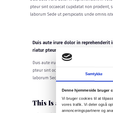
pteur sint occaecat cupidatat non proident, su
laborum Sede ut perspiciatis unde omnis iste
Duis aute irure dolor in reprehenderit i
riatur pteur sint occaecat cupidatat n
Duis aute irure dolor in reprehenderit in vol
pteur sint occaecat cupidatat non proident, 
Samtykke
laborum Sede ut perspiciatis unde omnis ist
Denne hjemmeside bruger c
Vi bruger cookies til at tilpas
This Is a Giant Shipworm
vores trafik. Vi deler også 
annonceringspartnere og anal